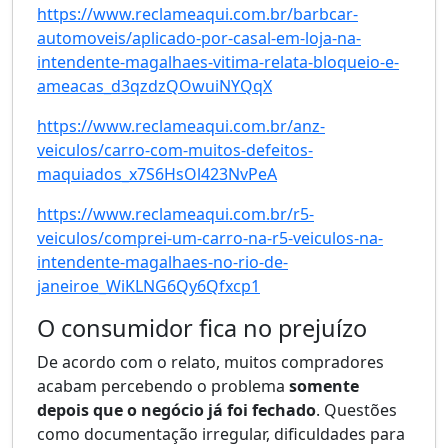
https://www.reclameaqui.com.br/barbcar-
automoveis/aplicado-por-casal-em-loja-na-
intendente-magalhaes-vitima-relata-bloqueio-e-
ameacas_d3qzdzQOwuiNYQqX
https://www.reclameaqui.com.br/anz-
veiculos/carro-com-muitos-defeitos-
maquiados_x7S6HsOl423NvPeA
https://www.reclameaqui.com.br/r5-
veiculos/comprei-um-carro-na-r5-veiculos-na-
intendente-magalhaes-no-rio-de-
janeiroe_WiKLNG6Qy6Qfxcp1
O consumidor fica no prejuízo
De acordo com o relato, muitos compradores
acabam percebendo o problema
somente
depois que o negócio já foi fechado
. Questões
como documentação irregular, dificuldades para