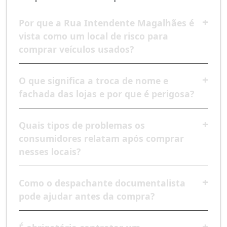
Por que a Rua Intendente Magalhães é
vista como um local de risco para
comprar veículos usados?
O que significa a troca de nome e
fachada das lojas e por que é perigosa?
Quais tipos de problemas os
consumidores relatam após comprar
nesses locais?
Como o despachante documentalista
pode ajudar antes da compra?