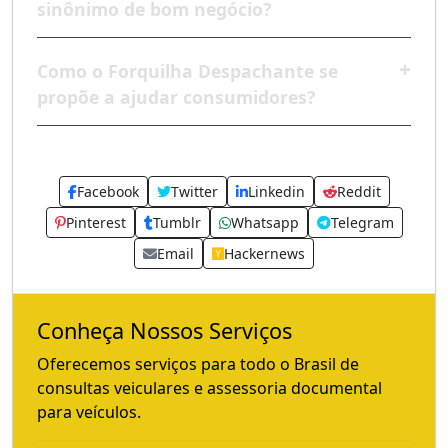
sinônimo de bom negócio?
Como o Forquilha Despachante se
propõe a ajudar consumidores?
Facebook
Twitter
Linkedin
Reddit
Pinterest
Tumblr
Whatsapp
Telegram
Email
Hackernews
Conheça Nossos Serviços
Oferecemos serviços para todo o Brasil de
consultas veiculares e assessoria documental
para veículos.