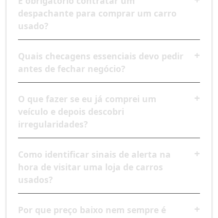
É obrigatório contratar um
despachante para comprar um carro
usado?
Quais checagens essenciais devo pedir
antes de fechar negócio?
O que fazer se eu já comprei um
veículo e depois descobri
irregularidades?
Como identificar sinais de alerta na
hora de visitar uma loja de carros
usados?
Por que preço baixo nem sempre é